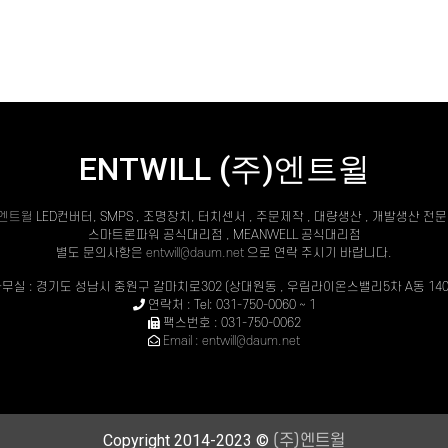
ENTWILL (주)엔트윌
)엔트윌
LED컨버터, SMPS , 조명장치, 터치센서 , 주문제작 , 대량생산 , 개발생산 전
스마트론파워 공식대리점 , MEANWELL 공식대리점
별도 문의사항은
entwill@daum.net
으로 연락 주시기 바랍니다.
무실 : 경기도 성남시 중원구 갈마치로302 (상대원동 , 우림라이온스밸리5차 A동 140
연락처 : Tel: 031-750-0060 ~ 1
팩스번호 : 031-750-0062
Email : entwill@daum.net
Copyright 2014-2023 ©
(주)엔트윌