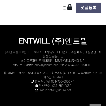
ENTWILL (주)엔트윌
(주)엔트윌
LED컨버터, SMPS , 조명장치, 터치센서 , 주문제작 , 대량생산 , 개
발생산 전문기업
스마트론파워 공식대리점 , MEANWELL 공식대리점
별도 문의사항은
entwill@daum.net
으로 연락 주시기 바랍니다.
사무실 : 경기도 성남시 중원구 갈마치로302 (상대원동 , 우림라이온스밸리5
차 A동 1404호)
연락처 : Tel: 031-750-0060 ~ 1
팩스번호 : 031-750-0062
Email : entwill@daum.net