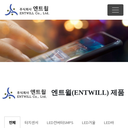
엔트윌(ENTWILL) 제품
전체
터치센서
LED컨버터SMPS
LED거울
LED바