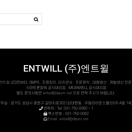
ENTWILL (주)엔트윌
)엔트윌
LED컨버터, SMPS , 조명장치, 터치센서 , 주문제작 , 대량생산 , 개발생산 전
스마트론파워 공식대리점 , MEANWELL 공식대리점
별도 문의사항은
entwill@daum.net
으로 연락 주시기 바랍니다.
무실 : 경기도 성남시 중원구 갈마치로302 (상대원동 , 우림라이온스밸리5차 A동 140
연락처 : Tel: 031-750-0060 ~ 1
팩스번호 : 031-750-0062
Email : entwill@daum.net