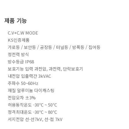
제품 기능
C.V+C.W MODE
KS인증제품
가로등 / 보안등 / 공장등 / 터널등 / 방폭등 / 집어등
정전력 방식
방수등급 IP68
보호기능 입력 과전압, 과전력, 단락보호기
내전압 입출력간 3kVAC
주파수 50~60Hz
재질 알루미늄 다이캐스팅
전압오차 ±3%
허용동작온도 -30℃ ~ 50℃
정격최대온도 -30℃ ~ 80℃
서지전압 선-선7kV, 선-접 7kV