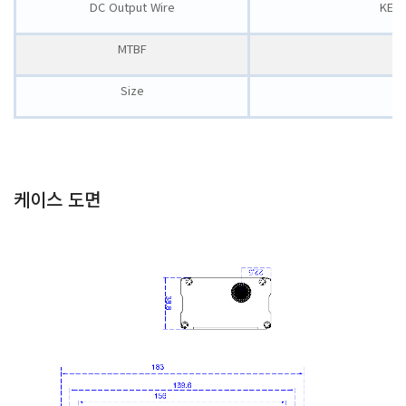
DC Output Wire
KETI
MTBF
Size
케이스 도면