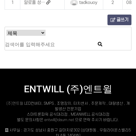
1
알로홀 성…
tadkouoy
2
08-
글쓰기
ENTWILL (주)엔트윌
(주)엔트윌
LED컨버터, SMPS , 조명장치, 터치센서 , 주문제작 , 대량생산 , 개
발생산 전문기업
스마트론파워 공식대리점 , MEANWELL 공식대리점
별도 문의사항은
entwill@daum.net
으로 연락 주시기 바랍니다.
사무실 : 경기도 성남시 중원구 갈마치로302 (상대원동 , 우림라이온스밸리5
차 A동 1404호)