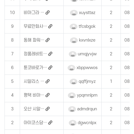
10
비아그라 …
xuysttaz
2
08-
9
무료만화사…
tfcsbgok
2
08-
8
동해 파워…
kxvnlxze
2
08-
7
정품레비트…
umqjyvjw
2
08-
6
툰코바로가…
xbppwwos
2
08-
5
시알리스 …
qqffjmyz
1
08-
4
평택 비아…
ypqmnlpm
2
08-
3
오산 시알…
admdrqun
2
08-
2
아이코스담…
dgwcnlpx
2
08-