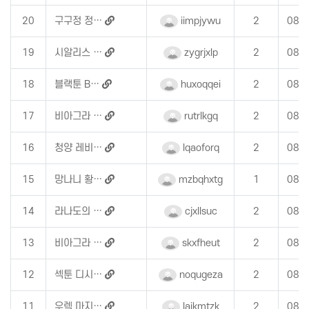
20
구구정 정…
iimpjywu
2
08-
19
시알리스 …
zygrjxlp
2
08-
18
블랙툰 B…
huxoqqei
2
08-
17
비아그라 …
rutrlkgq
2
08-
16
청양 레비…
lqaoforq
2
08-
15
망나니 황…
mzbqhxtg
1
08-
14
라나도의 …
cjxllsuc
2
08-
13
비아그라 …
skxfheut
2
08-
12
섹툰 디시…
noqugeza
2
08-
11
우렉 마지…
laikmtzk
2
08-