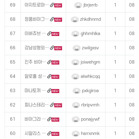
69
아지트로마…
jbrjerrb
1
08-
68
정품비아그…
zhkdhnmd
1
08-
67
이버쥬브 …
ghhmhlka
1
08-
66
강남성형외…
zwilgxsv
1
08-
65
진주 비아…
joiwehgm
1
08-
64
알로홀 성…
alwhkcqq
1
08-
63
마나토끼 …
pxkgiroa
1
08-
62
피나스테리…
rbripvmh
1
08-
61
비아그라 …
ponajywf
1
08-
60
시알리스 …
hsrrxnmk
1
08-