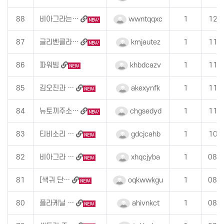
88
비아그라는…
wwntqqxc
1
12:
87
글리벤클라…
kmjautez
1
11:
86
파워빔
khbdcazv
1
11:
85
김오진과 …
akexynfk
1
11:
84
뉴토끼주소…
chgsedyd
1
11:
83
티비소리 …
gdcjcahb
1
10:
82
비아그라 …
xhqcjyba
1
08-
81
[색귀 단…
oqkwwkgu
1
08-
80
플라케닐 …
ahivnkct
1
08-