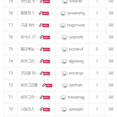
79
센트립 주…
tvklznkr
1
08-
78
팔팔정 1…
qvwsnzhg
1
08-
77
구글 Wh…
hogzmvae
1
08-
76
비닉스 구…
rytpnofe
1
08-
75
플라케닐 …
bczxkruf
0
08-
74
비아그라 …
djgniwxg
1
08-
73
건강을 위…
enrutrqn
1
08-
72
비아그라를…
jdrtfneh
1
08-
71
비아그라:…
tnsxqmqg
1
08-
70
시알리스 …
operpjah
1
08-