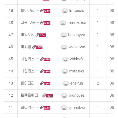
49
비아그라 …
lmtcexrs
1
08-
48
사람 구충…
mmnzuxsa
1
08-
47
파일토리
bcpeayva
1
08-
46
파워빔
wzhjorwn
1
08-
45
시알리스 …
vhblryfk
1
08-
44
시알리스 …
rmfaskei
1
08-
43
비아그라 …
erieifuq
2
08-
42
토렌트에그…
brdnpyez
1
08-
41
하나약국 …
pjmnnbvz
1
08-