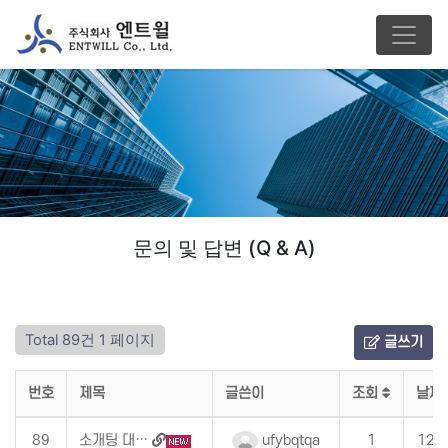
문의 및 답변 (Q & A)
Total 89건
1 페이지
글쓰기
번호
제목
글쓴이
조회
날짜
89
소개팅 대…
ufybqtqa
1
12: