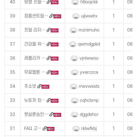
40
보령 프릴…
htkxqckk
1
08-
39
정품센트립…
ujiwwlrx
1
08-
38
프릴 리지…
mznimuho
1
08-
37
건강을 위…
qwmdgpkd
1
08-
36
레플리카 …
vjnlwwou
1
08-
35
무료웹툰 …
yvarczca
1
08-
34
주소넷
mevwssts
1
08-
33
뉴토끼 최…
cqhcbrnp
1
08-
32
햇살론승인…
dggdehcr
1
08-
31
FAQ 고…
rklwfkbj
1
08-