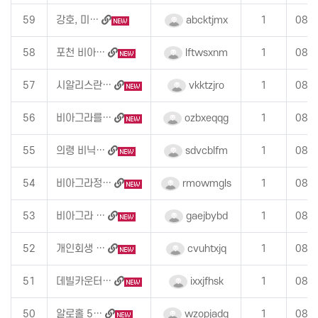
59
강호, 미…
abcktjmx
1
08-
58
포천 비아…
lftwsxnm
1
08-
57
시알리스란…
vkktzjro
1
08-
56
비아그라를…
ozbxeqqg
1
08-
55
의령 비닉…
sdvcblfm
1
08-
54
비아그라정…
rmowmgls
1
08-
53
비아그라 …
gaejbybd
1
08-
52
개인회생 …
cvuhtxjq
1
08-
51
데빌카운터…
ixxjfhsk
1
08-
50
알로홀 5…
wzopjadq
1
08-