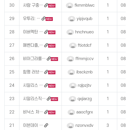
30
사람 구충…
fkmmblwc
1
08-
29
우투리: …
yipjvqub
1
08-
28
이버멕틴 …
hnchnueo
1
08-
27
메벤다졸,…
ftiotdcf
1
08-
26
비아그라를…
ffmmjccv
1
08-
25
함평 러브…
ibsckznb
1
08-
24
시알리스 …
rqlpzjtv
1
08-
23
시알리스직…
qxjiarzg
1
08-
22
비닉스 처…
aaocfgrx
1
08-
21
이븐데이 …
nzonvxdv
3
08-