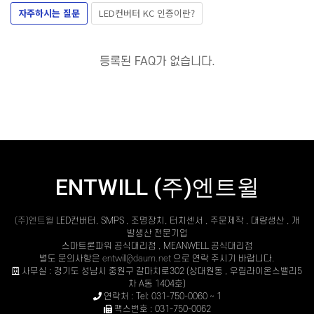
자주하시는 질문
LED컨버터 KC 인증이란?
등록된 FAQ가 없습니다.
ENTWILL (주)엔트윌
(주)엔트윌
LED컨버터, SMPS , 조명장치, 터치센서 , 주문제작 , 대량생산 , 개
발생산 전문기업
스마트론파워 공식대리점 , MEANWELL 공식대리점
별도 문의사항은
entwill@daum.net
으로 연락 주시기 바랍니다.
사무실 : 경기도 성남시 중원구 갈마치로302 (상대원동 , 우림라이온스밸리5
차 A동 1404호)
연락처 : Tel: 031-750-0060 ~ 1
팩스번호 : 031-750-0062